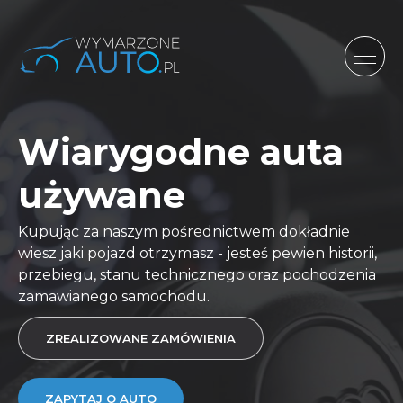
Wiarygodne auta
Auta na
Kompleksowa
używane
zamówienie
obsługa
Kupując za naszym pośrednictwem dokładnie
Sprowadzimy samochód jaki sobie WYMARZYŁEŚ.
Nie chcesz tracić czasu na formalności? Nie chcesz
wiesz jaki pojazd otrzymasz - jesteś pewien historii,
W najlepszej jakości i z gwarancją. A jeśli nie jesteś
angażować wolnych środków finansowych? Na
przebiegu, stanu technicznego oraz pochodzenia
zdecydowany – służymy radą!
Twoje życzenie my zajmiemy się wszystkim.
zamawianego samochodu.
DOWIEDZ SIĘ WIĘCEJ
USŁUGI
ZAPYTAJ O AUTO
ZREALIZOWANE ZAMÓWIENIA
ZAPYTAJ O AUTO
ZAPYTAJ O AUTO