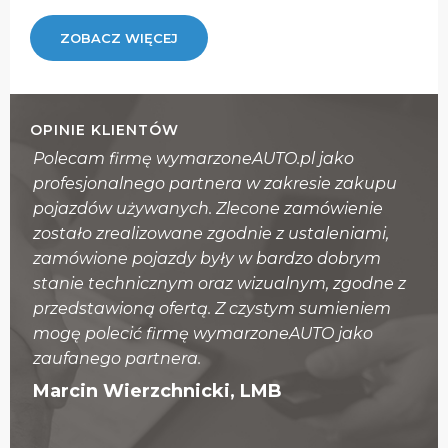
ZOBACZ WIĘCEJ
OPINIE KLIENTÓW
Polecam firmę wymarzoneAUTO.pl jako
Z p
h
profesjonalnego partnera w zakresie zakupu
wy
pojazdów używanych. Zlecone zamówienie
po
zm,
zostało zrealizowane zgodnie z ustaleniami,
na
zamówione pojazdy były w bardzo dobrym
poj
stanie technicznym oraz wizualnym, zgodne z
za
l.
przedstawioną ofertą. Z czystym sumieniem
obo
mogę polecić firmę wymarzoneAUTO jako
ocz
zaufanego partnera.
Ad
Marcin Wierzchnicki, LMB
o.