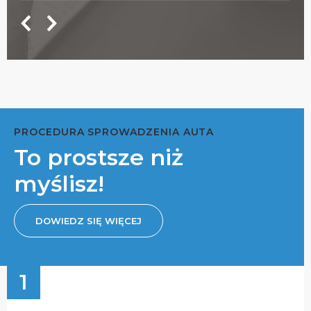
PROCEDURA SPROWADZENIA AUTA
To prostsze niż
myślisz!
DOWIEDZ SIĘ WIĘCEJ
1