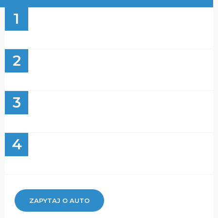
1
2
3
4
ZAPYTAJ O AUTO