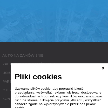
AUTO NA ZAMÓWIENIE
ZREALIZOWANE ZAMÓWIENIA
X
USŁUGI
Pliki cookies
PARTNERZY
Używamy plików cookie, aby poprawić jakość
O FIRMIE
przeglądania, wyświetlać reklamy lub treści dostosowane
do indywidualnych potrzeb użytkowników oraz analizować
KONTAKT
ruch na stronie. Kliknięcie przycisku „Akceptuj wszystkie”
oznacza zgodę na wykorzystywanie przez nas plików
cookie.