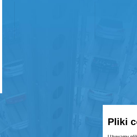
Pliki 
Używamy plik