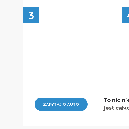
3
To nic ni
ZAPYTAJ O AUTO
jest całk