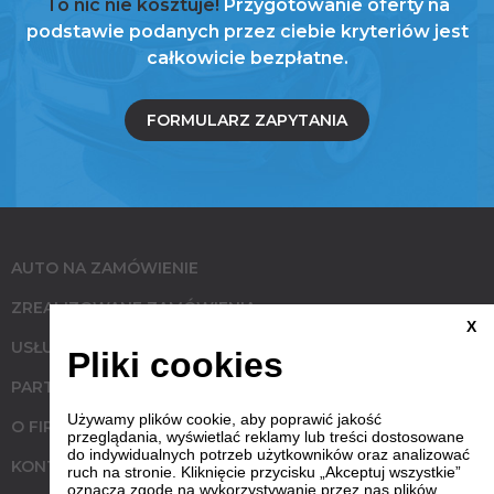
To nic nie kosztuje!
Przygotowanie oferty na
podstawie podanych przez ciebie kryteriów jest
całkowicie bezpłatne.
FORMULARZ ZAPYTANIA
AUTO NA ZAMÓWIENIE
ZREALIZOWANE ZAMÓWIENIA
X
USŁUGI
Pliki cookies
PARTNERZY
Używamy plików cookie, aby poprawić jakość
O FIRMIE
przeglądania, wyświetlać reklamy lub treści dostosowane
do indywidualnych potrzeb użytkowników oraz analizować
KONTAKT
ruch na stronie. Kliknięcie przycisku „Akceptuj wszystkie”
oznacza zgodę na wykorzystywanie przez nas plików