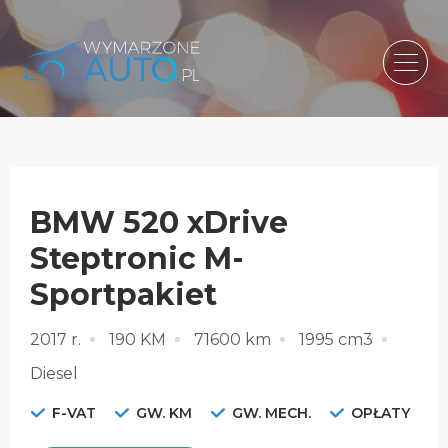
BMW 520 xDrive
Steptronic M-
Sportpakiet
2017 r.
190 KM
71600 km
1995 cm3
Diesel
F-VAT
GW. KM
GW. MECH.
OPŁATY