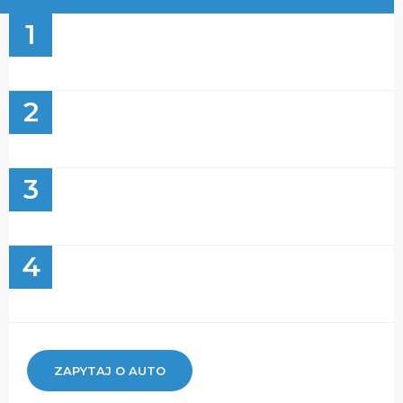
1
2
3
4
ZAPYTAJ O AUTO