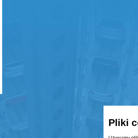
Pliki 
Używamy plik