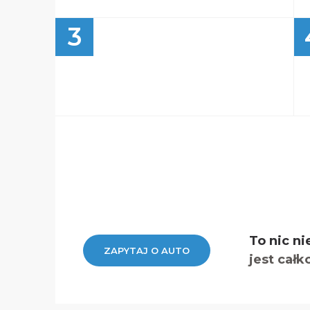
3
To nic ni
ZAPYTAJ O AUTO
jest całk