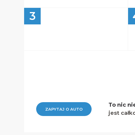
3
To nic ni
ZAPYTAJ O AUTO
jest całk