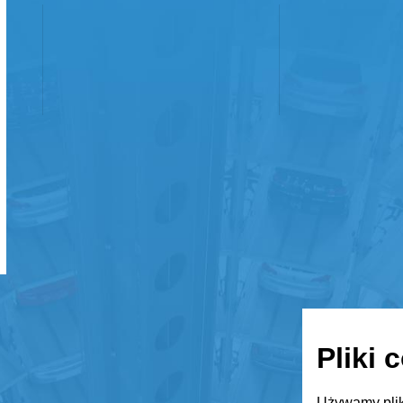
Pliki 
Używamy plik