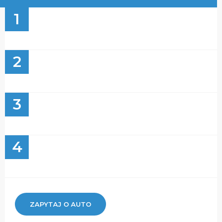
1
2
3
4
ZAPYTAJ O AUTO