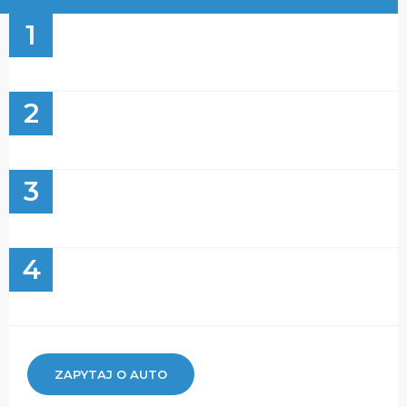
1
2
3
4
ZAPYTAJ O AUTO