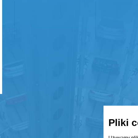
Pliki 
Używamy plik