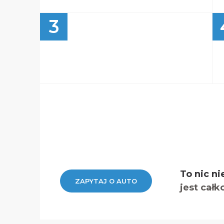
3
To nic ni
ZAPYTAJ O AUTO
jest całk