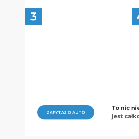
3
To nic ni
ZAPYTAJ O AUTO
jest całk