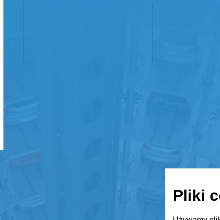
Pliki 
Używamy plik