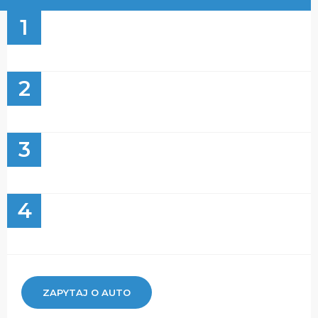
1
2
3
4
ZAPYTAJ O AUTO