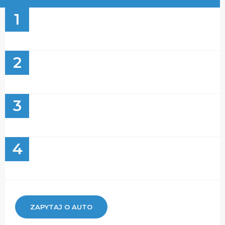
1
2
3
4
ZAPYTAJ O AUTO