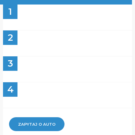
1
2
3
4
ZAPYTAJ O AUTO