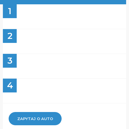
1
2
3
4
ZAPYTAJ O AUTO