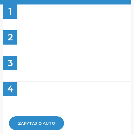
1
2
3
4
ZAPYTAJ O AUTO