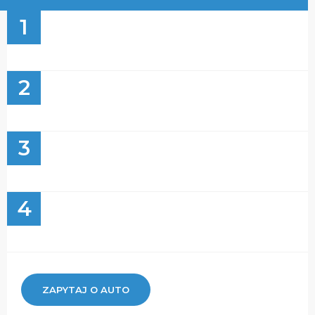
1
2
3
4
ZAPYTAJ O AUTO