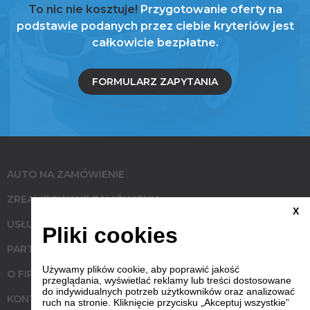
To nic nie kosztuje!
Przygotowanie oferty na
podstawie podanych przez ciebie kryteriów jest
całkowicie bezpłatne.
FORMULARZ ZAPYTANIA
AUTO NA ZAMÓWIENIE
ZREALIZOWANE ZAMÓWIENIA
X
USŁUGI
Pliki cookies
PARTNERZY
Używamy plików cookie, aby poprawić jakość
O FIRMIE
przeglądania, wyświetlać reklamy lub treści dostosowane
do indywidualnych potrzeb użytkowników oraz analizować
KONTAKT
ruch na stronie. Kliknięcie przycisku „Akceptuj wszystkie”