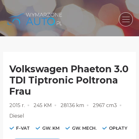
Volkswagen Phaeton 3.0
TDI Tiptronic Poltrona
Frau
2015 r.
245 KM
28136 km
2967 cm3
Diesel
F-VAT
GW. KM
GW. MECH.
OPŁATY