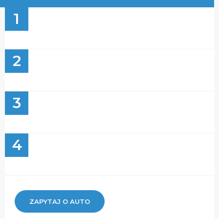
1
2
3
4
ZAPYTAJ O AUTO