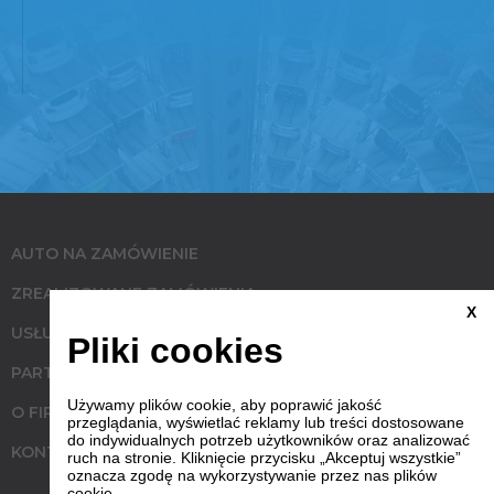
AUTO NA ZAMÓWIENIE
ZREALIZOWANE ZAMÓWIENIA
X
USŁUGI
Pliki cookies
PARTNERZY
Używamy plików cookie, aby poprawić jakość
O FIRMIE
przeglądania, wyświetlać reklamy lub treści dostosowane
do indywidualnych potrzeb użytkowników oraz analizować
KONTAKT
ruch na stronie. Kliknięcie przycisku „Akceptuj wszystkie”
oznacza zgodę na wykorzystywanie przez nas plików
cookie.