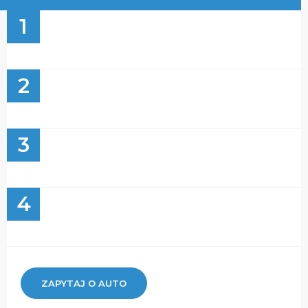
1
2
3
4
ZAPYTAJ O AUTO