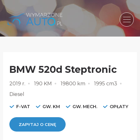
BMW 520d Steptronic
2019 r.
190 KM
19800 km
1995 cm3
Diesel
F-VAT
GW. KM
GW. MECH.
OPŁATY
ZAPYTAJ O CENĘ