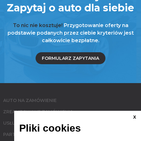
Zapytaj o auto dla siebie
To nic nie kosztuje!
Przygotowanie oferty na
podstawie podanych przez ciebie kryteriów jest
całkowicie bezpłatne.
FORMULARZ ZAPYTANIA
AUTO NA ZAMÓWIENIE
ZREALIZOWANE ZAMÓWIENIA
X
USŁUGI
Pliki cookies
PARTNERZY