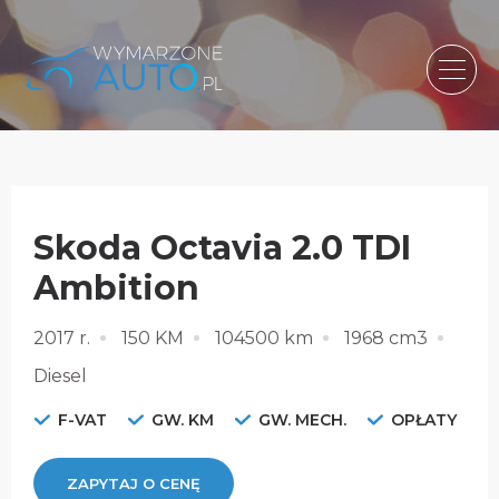
Skoda Octavia 2.0 TDI
Ambition
2017 r.
150 KM
104500 km
1968 cm3
Diesel
F-VAT
GW. KM
GW. MECH.
OPŁATY
ZAPYTAJ O CENĘ