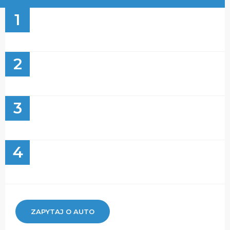
1
2
3
4
ZAPYTAJ O AUTO