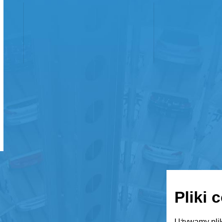
Pliki 
Używamy plik