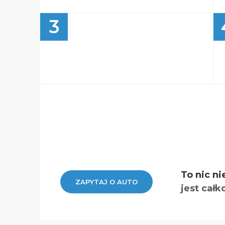
3
To nic ni
ZAPYTAJ O AUTO
jest całk