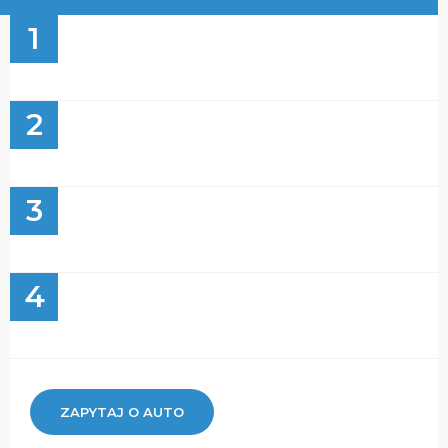
1
2
3
4
ZAPYTAJ O AUTO