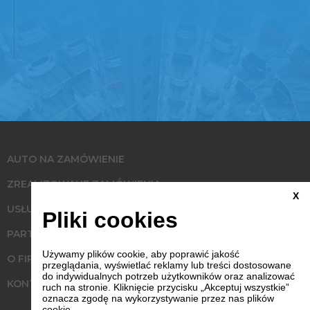
AUTO NA ZAMÓWIENIE
ZREALIZOWANE ZAMÓWIENIA
X
USŁUGI
Pliki cookies
PARTNERZY
Używamy plików cookie, aby poprawić jakość
O FIRMIE
przeglądania, wyświetlać reklamy lub treści dostosowane
do indywidualnych potrzeb użytkowników oraz analizować
KONTAKT
ruch na stronie. Kliknięcie przycisku „Akceptuj wszystkie”
oznacza zgodę na wykorzystywanie przez nas plików
cookie.