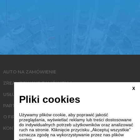
AUTO NA ZAMÓWIENIE
ZREALIZOWANE ZAMÓWIENIA
X
USŁUGI
Pliki cookies
PARTNERZY
Używamy plików cookie, aby poprawić jakość
O FIRMIE
przeglądania, wyświetlać reklamy lub treści dostosowane
do indywidualnych potrzeb użytkowników oraz analizować
KONTAKT
ruch na stronie. Kliknięcie przycisku „Akceptuj wszystkie”
oznacza zgodę na wykorzystywanie przez nas plików
cookie.