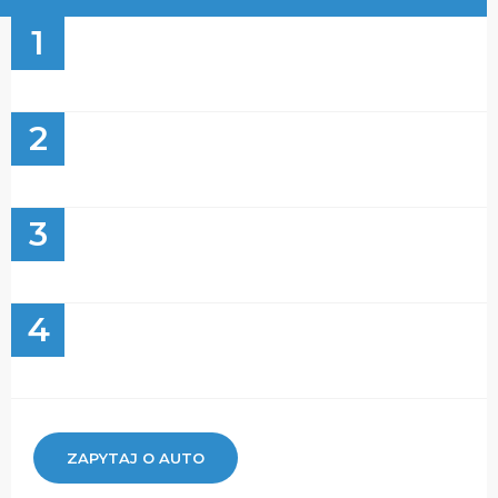
1
2
3
4
ZAPYTAJ O AUTO