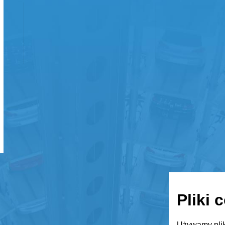
Pliki 
Używamy plik