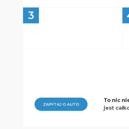
3
To nic ni
ZAPYTAJ O AUTO
jest całk