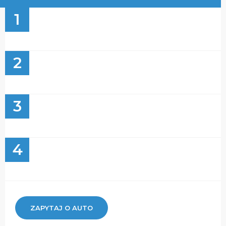
1
2
3
4
ZAPYTAJ O AUTO