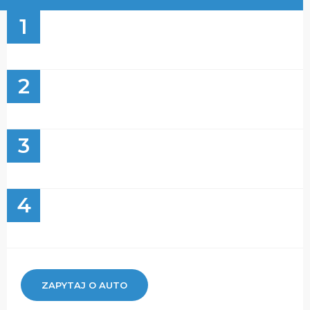
1
2
3
4
ZAPYTAJ O AUTO