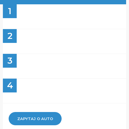
1
2
3
4
ZAPYTAJ O AUTO