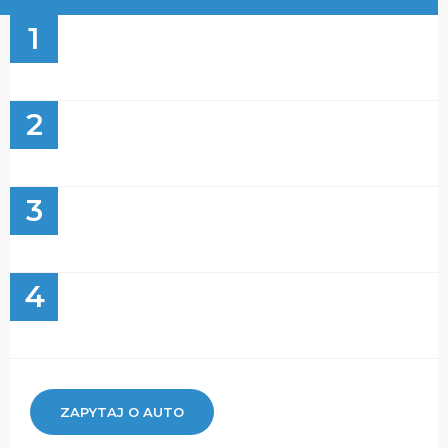
1
2
3
4
ZAPYTAJ O AUTO