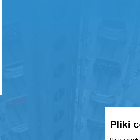
Pliki 
Używamy plik