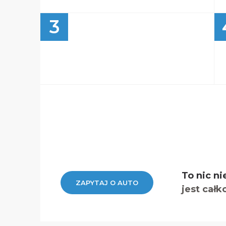
3
To nic ni
ZAPYTAJ O AUTO
jest całk