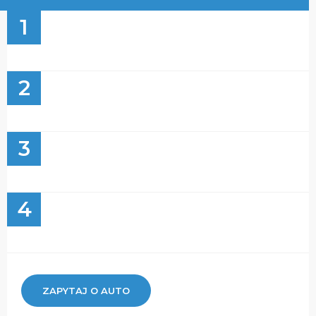
1
2
3
4
ZAPYTAJ O AUTO