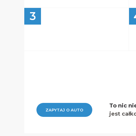
3
To nic ni
ZAPYTAJ O AUTO
jest całk