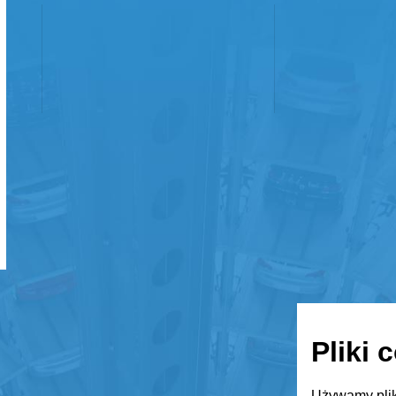
Pliki 
Używamy plik