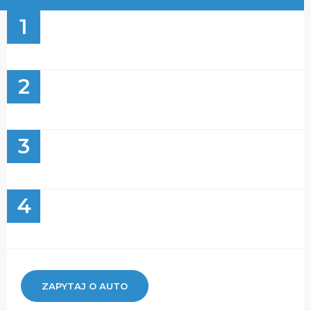
1
2
3
4
ZAPYTAJ O AUTO