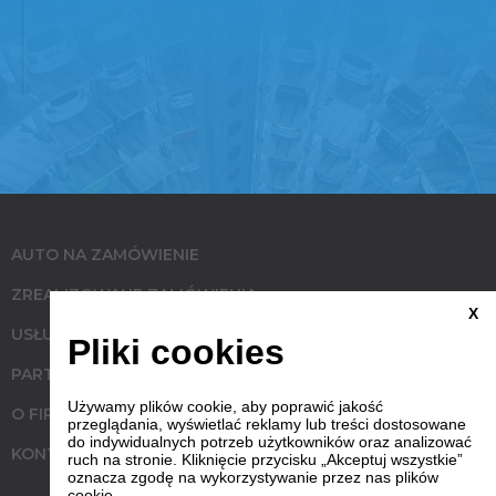
AUTO NA ZAMÓWIENIE
ZREALIZOWANE ZAMÓWIENIA
X
USŁUGI
Pliki cookies
PARTNERZY
Używamy plików cookie, aby poprawić jakość
O FIRMIE
przeglądania, wyświetlać reklamy lub treści dostosowane
do indywidualnych potrzeb użytkowników oraz analizować
KONTAKT
ruch na stronie. Kliknięcie przycisku „Akceptuj wszystkie”
oznacza zgodę na wykorzystywanie przez nas plików
cookie.