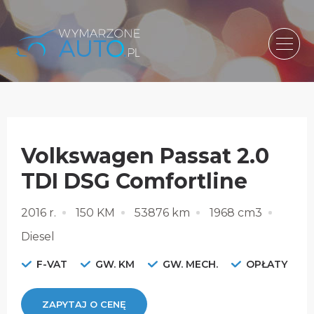
Volkswagen Passat 2.0
TDI DSG Comfortline
2016 r.
150 KM
53876 km
1968 cm3
Diesel
F-VAT
GW. KM
GW. MECH.
OPŁATY
ZAPYTAJ O CENĘ