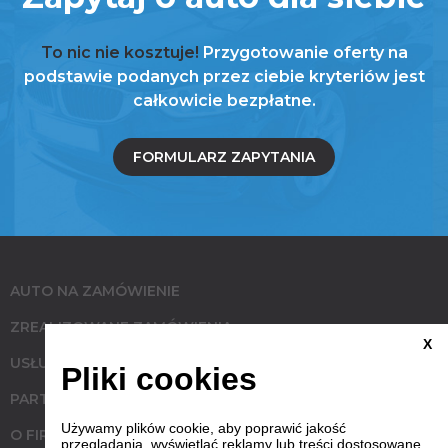
To nic nie kosztuje!
Przygotowanie oferty na
podstawie podanych przez ciebie kryteriów jest
całkowicie bezpłatne.
FORMULARZ ZAPYTANIA
AUTO NA ZAMÓWIENIE
ZREALIZOWANE ZAMÓWIENIA
X
USŁUGI
Pliki cookies
PARTNERZY
Używamy plików cookie, aby poprawić jakość
O FIRMIE
przeglądania, wyświetlać reklamy lub treści dostosowane