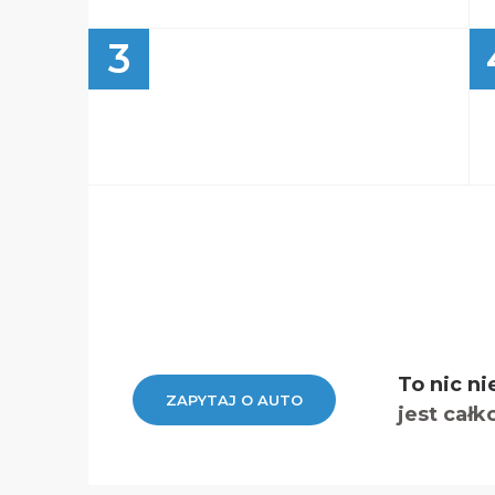
3
To nic ni
ZAPYTAJ O AUTO
jest całk