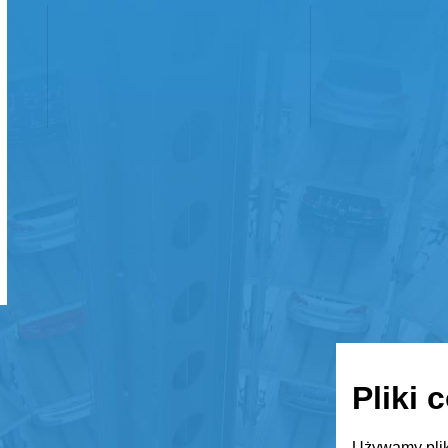
Pliki 
Używamy plik