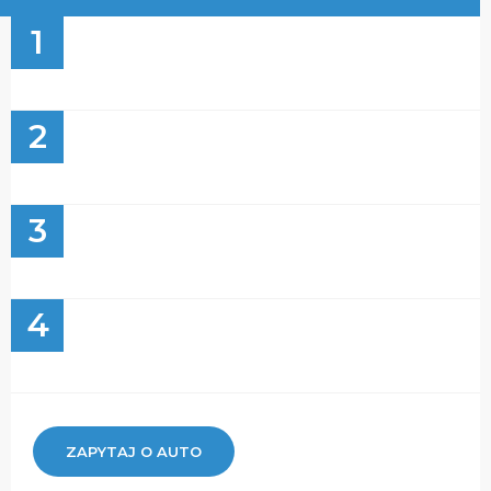
1
2
3
4
ZAPYTAJ O AUTO