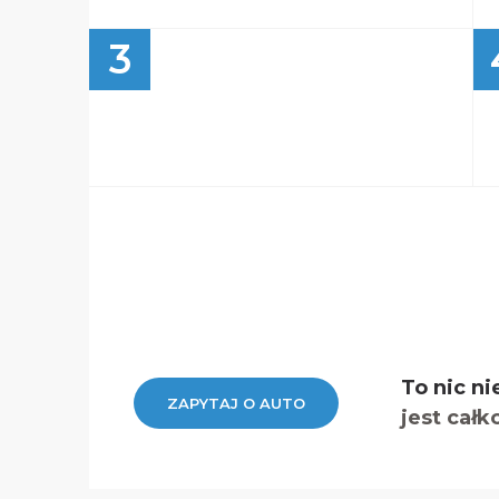
3
To nic ni
ZAPYTAJ O AUTO
jest całk