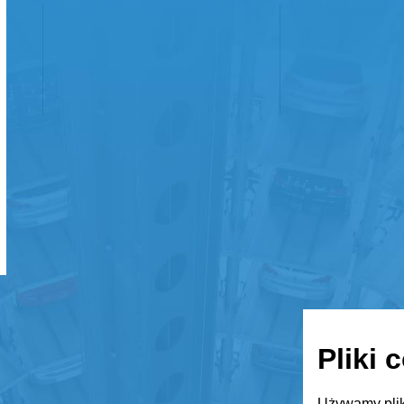
Pliki 
Używamy plik