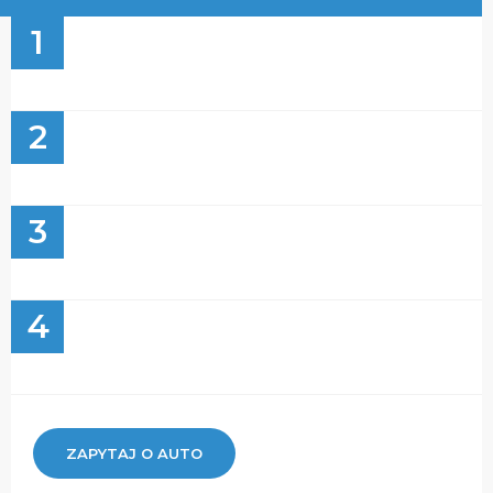
1
2
3
4
ZAPYTAJ O AUTO