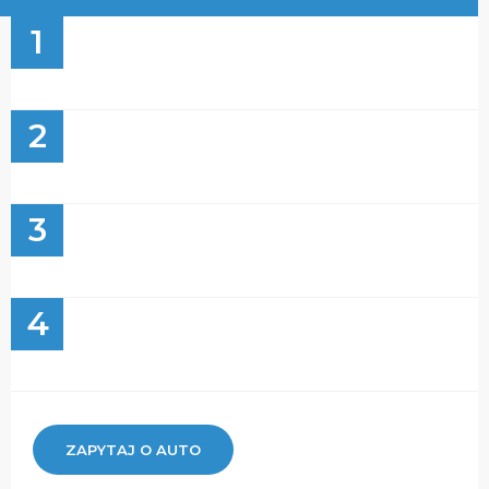
1
2
3
4
ZAPYTAJ O AUTO