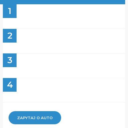
1
2
3
4
ZAPYTAJ O AUTO