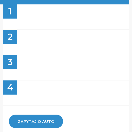
1
2
3
4
ZAPYTAJ O AUTO