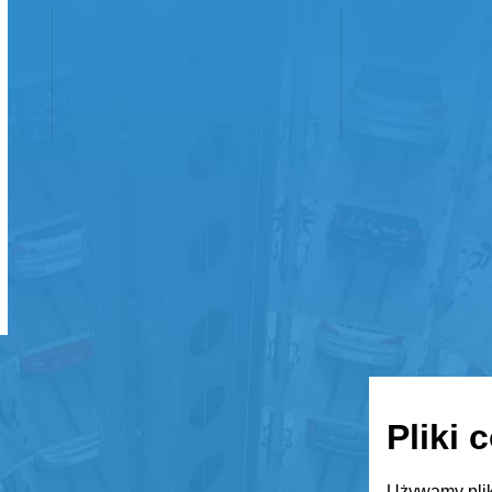
Pliki 
Używamy plik