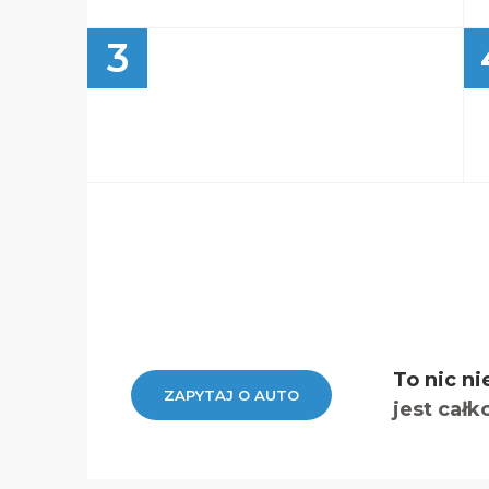
3
To nic ni
ZAPYTAJ O AUTO
jest całk