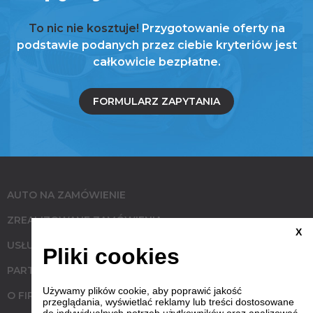
To nic nie kosztuje!
Przygotowanie oferty na
podstawie podanych przez ciebie kryteriów jest
całkowicie bezpłatne.
FORMULARZ ZAPYTANIA
AUTO NA ZAMÓWIENIE
ZREALIZOWANE ZAMÓWIENIA
X
USŁUGI
Pliki cookies
PARTNERZY
Używamy plików cookie, aby poprawić jakość
O FIRMIE
przeglądania, wyświetlać reklamy lub treści dostosowane
do indywidualnych potrzeb użytkowników oraz analizować