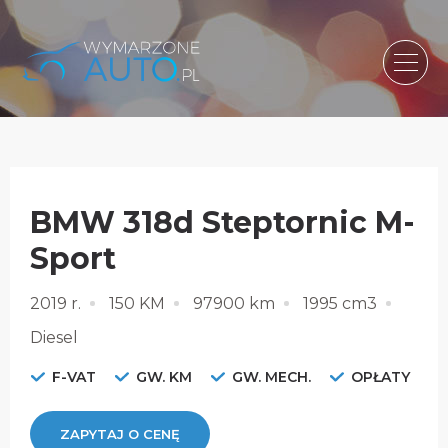
BMW 318d Steptornic M-
Sport
2019 r.
150 KM
97900 km
1995 cm3
Diesel
F-VAT
GW. KM
GW. MECH.
OPŁATY
ZAPYTAJ O CENĘ