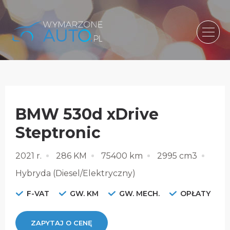
BMW 530d xDrive
Steptronic
2021 r.
286 KM
75400 km
2995 cm3
Hybryda (Diesel/Elektryczny)
F-VAT
GW. KM
GW. MECH.
OPŁATY
ZAPYTAJ O CENĘ