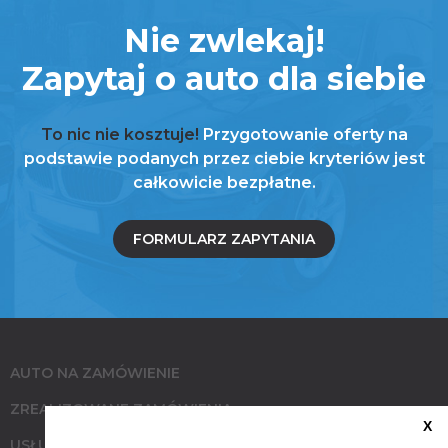
Nie zwlekaj!
Zapytaj o auto dla siebie
To nic nie kosztuje!
Przygotowanie oferty na
podstawie podanych przez ciebie kryteriów jest
całkowicie bezpłatne.
FORMULARZ ZAPYTANIA
AUTO NA ZAMÓWIENIE
ZREALIZOWANE ZAMÓWIENIA
X
USŁUGI