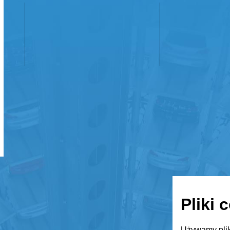
Pliki 
Używamy plik