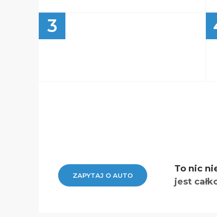
3
To nic ni
ZAPYTAJ O AUTO
jest całk