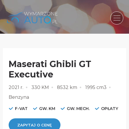
Maserati Ghibli GT
Executive
2021 r.
330 KM
8532 km
1995 cm3
Benzyna
F-VAT
GW. KM
GW. MECH.
OPŁATY
ZAPYTAJ O CENĘ