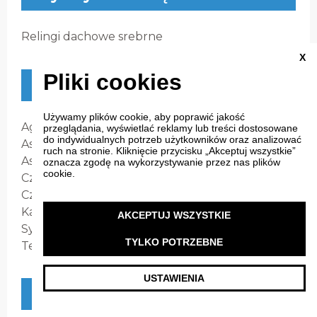
Relingi dachowe srebrne
X
Pliki cookies
Systemy asystujące/ technika
Używamy plików cookie, aby poprawić jakość
Agility Select - Wybór Programu Jazdy
przeglądania, wyświetlać reklamy lub treści dostosowane
do indywidualnych potrzeb użytkowników oraz analizować
Asystent parkowania Park Assist
ruch na stronie. Kliknięcie przycisku „Akceptuj wszystkie”
Asystent zmiany pasa ruchu
oznacza zgodę na wykorzystywanie przez nas plików
cookie.
Czujniki parkowania przód
Czujniki parkowania tył
Kamera Cofania
AKCEPTUJ WSZYSTKIE
System monitorowania martwego pola
TYLKO POTRZEBNE
Tempomat Aktywny z funkcją Stop & Go
USTAWIENIA
Systemy HI-FI