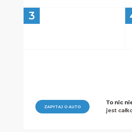
3
To nic ni
ZAPYTAJ O AUTO
jest całk