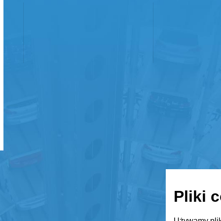
Pliki 
Używamy plik