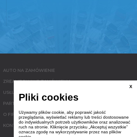
AUTO NA ZAMÓWIENIE
ZREALIZOWANE ZAMÓWIENIA
X
USŁUGI
Pliki cookies
PARTNERZY
Używamy plików cookie, aby poprawić jakość
O FIRMIE
przeglądania, wyświetlać reklamy lub treści dostosowane
do indywidualnych potrzeb użytkowników oraz analizować
KONTAKT
ruch na stronie. Kliknięcie przycisku „Akceptuj wszystkie”
oznacza zgodę na wykorzystywanie przez nas plików
cookie.