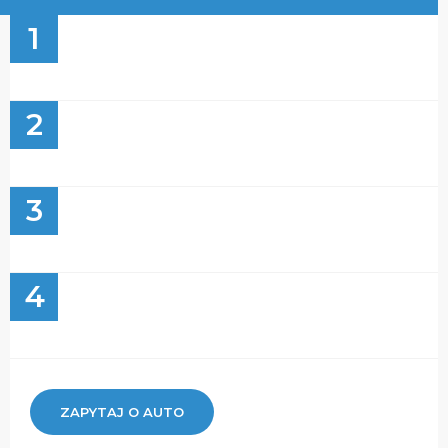
1
2
3
4
ZAPYTAJ O AUTO